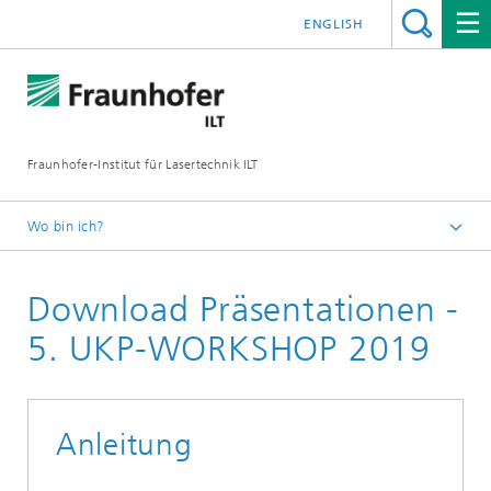
ENGLISH
Fraunhofer-Institut für Lasertechnik ILT
Wo bin ich?
UKP Workshop
Download Präsentationen -
Workshop Rückblicke
5. UKP-WOrkshop
5. UKP-WORKSHOP 2019
Anleitung