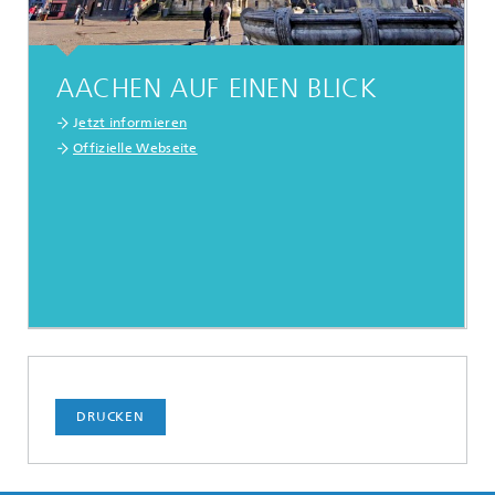
AACHEN AUF EINEN BLICK
J
etzt informieren
Offizielle Webseite
DRUCKEN