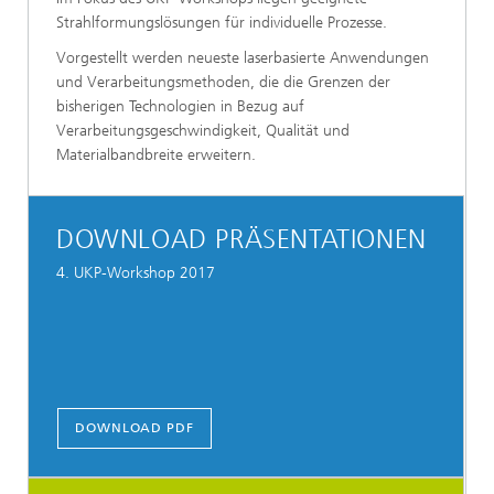
Strahlformungslösungen für individuelle Prozesse.
Vorgestellt werden neueste laserbasierte Anwendungen
und Verarbeitungsmethoden, die die Grenzen der
bisherigen Technologien in Bezug auf
Verarbeitungsgeschwindigkeit, Qualität und
Materialbandbreite erweitern.
DOWNLOAD PRÄSENTATIONEN
4. UKP-Workshop 2017
DOWNLOAD PDF