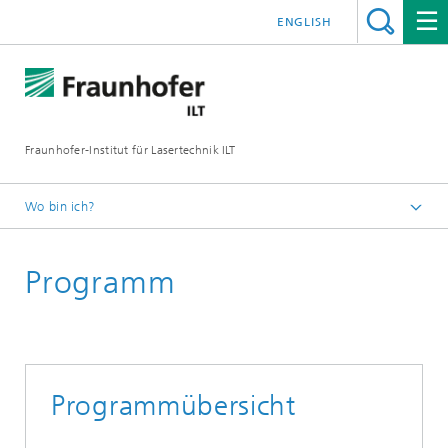
ENGLISH
Fraunhofer-Institut für Lasertechnik ILT
Wo bin ich?
UKP Workshop
Programm
Workshop Rückblicke
4. UKP-Workshop
Programmübersicht