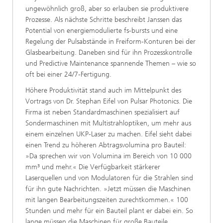
ungewöhnlich groß, aber so erlauben sie produktivere
Prozesse. Als nächste Schritte beschreibt Janssen das
Potential von energiemodulierte fs-bursts und eine
Regelung der Pulsabstände in Freiform-Konturen bei der
Glasbearbeitung. Daneben sind für ihn Prozesskontrolle
und Predictive Maintenance spannende Themen – wie so
oft bei einer 24/7-Fertigung.
Höhere Produktivität stand auch im Mittelpunkt des
Vortrags von Dr. Stephan Eifel von Pulsar Photonics. Die
Firma ist neben Standardmaschinen spezialisiert auf
Sondermaschinen mit Multistrahloptiken, um mehr aus
einem einzelnen UKP-Laser zu machen. Eifel sieht dabei
einen Trend zu höheren Abtragsvolumina pro Bauteil:
»Da sprechen wir von Volumina im Bereich von 10 000
mm³ und mehr.« Die Verfügbarkeit stärkerer
Laserquellen und von Modulatoren für die Strahlen sind
für ihn gute Nachrichten. »Jetzt müssen die Maschinen
mit langen Bearbeitungszeiten zurechtkommen.« 100
Stunden und mehr für ein Bauteil plant er dabei ein. So
lange müssen die Maschinen für große Bauteile