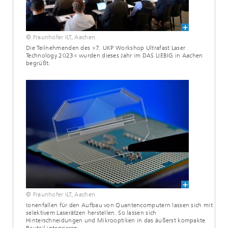
© Fraunhofer ILT, Aachen.
Die Teilnehmenden des »7. UKP Workshop Ultrafast Laser
Technology 2023« wurden dieses Jahr im DAS LIEBIG in Aachen
begrüßt.
© Fraunhofer ILT, Aachen.
Ionenfallen für den Aufbau von Quantencomputern lassen sich mit
selektivem Laserätzen herstellen. So lassen sich
Hinterschneidungen und Mikrooptiken in das äußerst kompakte